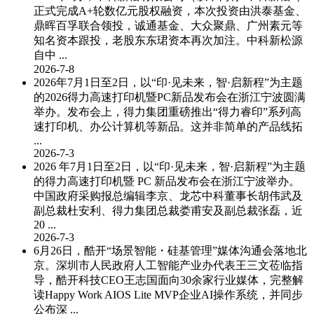
正式完成A+轮数亿元股权融资，本次投资由洪泰基金、
鼎晖百孚联合领投，诚通基金、大众聚鼎、广州素元等
知名资本跟投，老股东东珺资本再次加注。中科新松源
自中 ...
2026-7-8
2026年7月1日至2日，以“印·见未来，智·启新程”为主题
的2026得力高速打印机暨PC新品发布会在浙江宁波圆满
举办。发布会上，得力集团重磅推出“得力睿印”系列高
速打印机、办公计算机等新品。这并非简单的产品线拓
...
2026-7-3
2026 年7月1日至2日，以“印·见未来，智·启新程”为主题
的得力高速打印机暨 PC 新品发布会在浙江宁波举办。
中国政府采购报总编辑李京、龙芯中科董事长胡伟武及
副总裁杜安利、得力集团总裁娄甫安及副总裁张磊，近
20 ...
2026-7-3
6月26日，酷开“场景智能・硅基管理”媒体沟通会落地北
京。深圳市人民政府人工智能产业办代表王三文莅临指
导，酷开科技CEO王志国面向30余家行业媒体，完整解
读Happy Work AIOS Lite MVP企业AI操作系统，并同步
公布深 ...