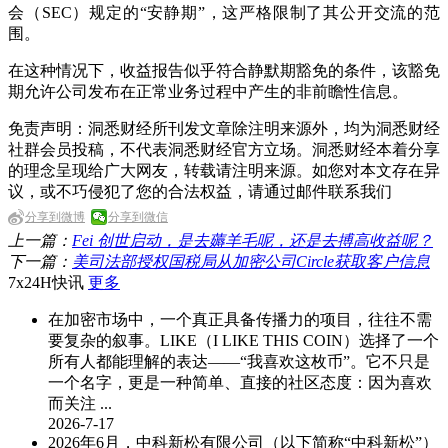
会（SEC）规定的“安静期”，这严格限制了其公开交流的范
围。
在这种情况下，收益报告似乎符合静默期豁免的条件，该豁免
期允许公司发布在正常业务过程中产生的非前瞻性信息。
免责声明：洞悉财经所刊发文章除注明来源外，均为洞悉财经
社群会员投稿，不代表洞悉财经官方立场。洞悉财经本着分享
的理念呈现给广大网友，转载请注明来源。如您对本文存在异
议，或不巧侵犯了您的合法权益，请通过邮件联系我们
分享到微博
分享到微信
上一篇：
Fei 创世启动，是去薅羊毛呢，还是去搏高收益呢？
下一篇：
美司法部授权国税局从加密公司Circle获取客户信息
7x24H快讯
更多
在加密市场中，一个真正具备传播力的项目，往往不需
要复杂的叙事。LIKE（I LIKE THIS COIN）选择了一个
所有人都能理解的表达——“我喜欢这枚币”。它不只是
一个名字，更是一种简单、直接的社区态度：因为喜欢
而关注 ...
2026-7-17
2026年6月，中科新松有限公司（以下简称“中科新松”）