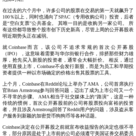
在过去的六个月中，许多公司的股票在交易的第一天就飙升了
100％以上，同时也涌向了SPAC（专用收购公司）投资，后者
是“空白支票”公共基金。 其唯一目的是收购另一家公司。 所
有这些都导致整个股市创下历史新高，尽管上周的公开募股表
明近期势头正在减弱。
就Coinbase而言，该公司不追求常规的首次公开募股
（IPO），这意味着需要与华尔街银行合作，排挤那些财力雄
厚，抢先买入新股的投资者，通常会大幅折价。 相反，通过
使用直接上市，Coinbase不会发行新股，而是为员工和早期投
资者提供一种以市场确定的价格出售其股票的工具。
上个月，Coinbase在Reddit论坛上举办了AMA，公司首席执行
官Brian Armstrong参与回答问题，迈出了成为上市公司又一个
不寻常的步骤。 AMA相当于社交媒体上的“路演”，这是一种
传统的惯例，首次公开募股前的公司将股票投向富裕的投资
者，并且涉及Armstrong回答了Reddit用户的问题，涉及盗从客
户服务到新颖的加密货币狗狗币等各种话题。
Coinbase决定在公开募股之前就宣布收益报告的决定也很不寻
常，部分原因是处于上市前的公司必须遵守美国证券交易委员