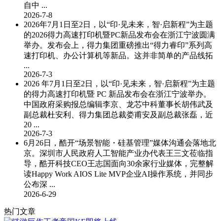
自中 ...
2026-7-8
2026年7月1日至2日，以“印·见未来，智·启新程”为主题
的2026得力高速打印机暨PC新品发布会在浙江宁波圆满
举办。发布会上，得力集团重磅推出“得力睿印”系列高
速打印机、办公计算机等新品。这并非简单的产品线拓
...
2026-7-3
2026 年7月1日至2日，以“印·见未来，智·启新程”为主题
的得力高速打印机暨 PC 新品发布会在浙江宁波举办。
中国政府采购报总编辑李京、龙芯中科董事长胡伟武及
副总裁杜安利、得力集团总裁娄甫安及副总裁张磊，近
20 ...
2026-7-3
6月26日，酷开“场景智能・硅基管理”媒体沟通会落地北
京。深圳市人民政府人工智能产业办代表王三文莅临指
导，酷开科技CEO王志国面向30余家行业媒体，完整解
读Happy Work AIOS Lite MVP企业AI操作系统，并同步
公布深 ...
2026-6-29
热门文章