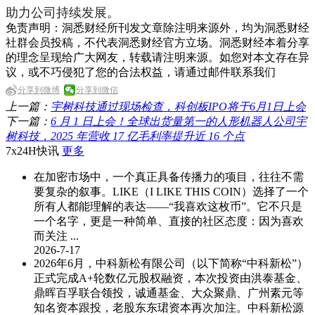
助力公司持续发展。
免责声明：洞悉财经所刊发文章除注明来源外，均为洞悉财经
社群会员投稿，不代表洞悉财经官方立场。洞悉财经本着分享
的理念呈现给广大网友，转载请注明来源。如您对本文存在异
议，或不巧侵犯了您的合法权益，请通过邮件联系我们
分享到微博
分享到微信
上一篇：
宇树科技通过现场检查，科创板IPO将于6月1日上会
下一篇：
6 月 1 日上会！全球出货量第一的人形机器人公司宇
树科技，2025 年营收 17 亿毛利率提升近 16 个点
7x24H快讯
更多
在加密市场中，一个真正具备传播力的项目，往往不需
要复杂的叙事。LIKE（I LIKE THIS COIN）选择了一个
所有人都能理解的表达——“我喜欢这枚币”。它不只是
一个名字，更是一种简单、直接的社区态度：因为喜欢
而关注 ...
2026-7-17
2026年6月，中科新松有限公司（以下简称“中科新松”）
正式完成A+轮数亿元股权融资，本次投资由洪泰基金、
鼎晖百孚联合领投，诚通基金、大众聚鼎、广州素元等
知名资本跟投，老股东东珺资本再次加注。中科新松源