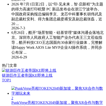
2026 年7月1日至2日，以“印·见未来，智·启新程”为主题
的得力高速打印机暨 PC 新品发布会在浙江宁波举办。
中国政府采购报总编辑李京、龙芯中科董事长胡伟武及
副总裁杜安利、得力集团总裁娄甫安及副总裁张磊，近
20 ...
2026-7-3
6月26日，酷开“场景智能・硅基管理”媒体沟通会落地北
京。深圳市人民政府人工智能产业办代表王三文莅临指
导，酷开科技CEO王志国面向30余家行业媒体，完整解
读Happy Work AIOS Lite MVP企业AI操作系统，并同步
公布深 ...
2026-6-29
热门文章
链游巨作王者帝国KE即将上线
TOP1
2
PunkVerse亮相TOKEN2049新加坡，聚焦XR合作与数字