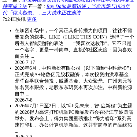
持完成立法
下一篇：
Ray Dalio最新访谈：当前市场与1930年
代「惊人相似」，三大秩序正在崩溃
7x24H快讯
更多
在加密市场中，一个真正具备传播力的项目，往往不需
要复杂的叙事。LIKE（I LIKE THIS COIN）选择了一个
所有人都能理解的表达——“我喜欢这枚币”。它不只是
一个名字，更是一种简单、直接的社区态度：因为喜欢
而关注 ...
2026-7-17
2026年6月，中科新松有限公司（以下简称“中科新松”）
正式完成A+轮数亿元股权融资，本次投资由洪泰基金、
鼎晖百孚联合领投，诚通基金、大众聚鼎、广州素元等
知名资本跟投，老股东东珺资本再次加注。中科新松源
自中 ...
2026-7-8
2026年7月1日至2日，以“印·见未来，智·启新程”为主题
的2026得力高速打印机暨PC新品发布会在浙江宁波圆满
举办。发布会上，得力集团重磅推出“得力睿印”系列高
速打印机、办公计算机等新品。这并非简单的产品线拓
...
2026-7-3