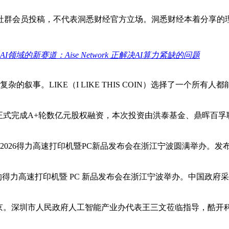
社群会员投稿，不代表洞悉财经官方立场。洞悉财经本着分享的
AI领域的新赛道：Aise Network 正解决AI算力紧缺的问题
叙事。LIKE（I LIKE THIS COIN）选择了一个所有
”）正式完成A+轮数亿元股权融资，本次投资由洪泰基金、鼎晖
主题的2026得力高速打印机暨PC新品发布会在浙江宁波圆满举办
”为主题的得力高速打印机暨 PC 新品发布会在浙江宁波举办。中
。深圳市人民政府人工智能产业办代表王三文莅临指导，酷开科技CE