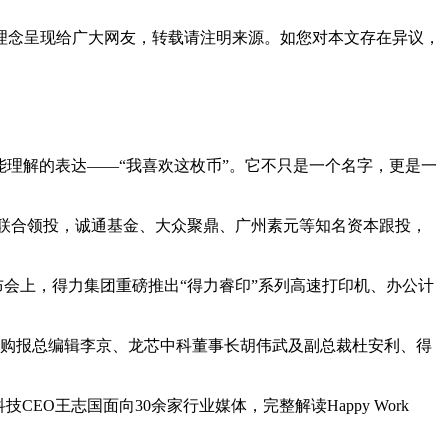
理念呈现给广大网友，转载请注明来源。如您对本文存在异议，
人都能理解的表达——“我喜欢这枚币”。它不只是一个名字，更是一
百孚联合领投，诚通基金、大众聚鼎、广州素元等知名资本跟投，
。发布会上，得力集团重磅推出“得力睿印”系列高速打印机、办公计
国政府采购报总编辑李京、龙芯中科董事长胡伟武及副总裁杜安利、得
O王志国面向30余家行业媒体，完整解读Happy Work