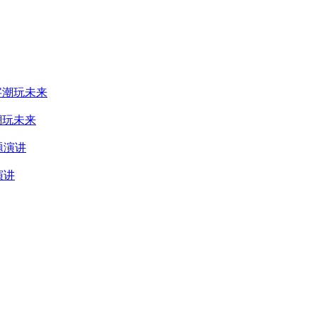
字潮玩未来
演讲