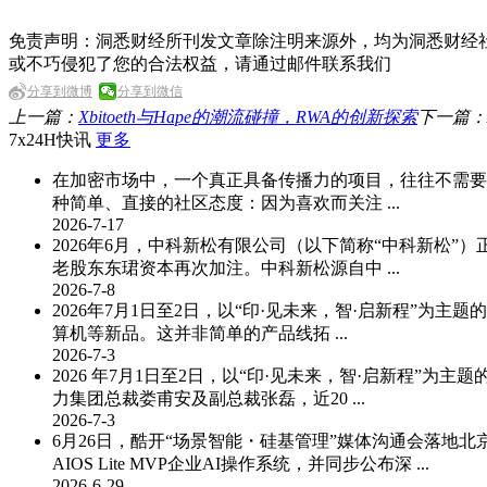
免责声明：洞悉财经所刊发文章除注明来源外，均为洞悉财经
或不巧侵犯了您的合法权益，请通过邮件联系我们
分享到微博
分享到微信
上一篇：
Xbitoeth与Hape的潮流碰撞，RWA的创新探索
下一篇：
7x24H快讯
更多
在加密市场中，一个真正具备传播力的项目，往往不需要复杂的
种简单、直接的社区态度：因为喜欢而关注 ...
2026-7-17
2026年6月，中科新松有限公司（以下简称“中科新松
老股东东珺资本再次加注。中科新松源自中 ...
2026-7-8
2026年7月1日至2日，以“印·见未来，智·启新程”为
算机等新品。这并非简单的产品线拓 ...
2026-7-3
2026 年7月1日至2日，以“印·见未来，智·启新程
力集团总裁娄甫安及副总裁张磊，近20 ...
2026-7-3
6月26日，酷开“场景智能・硅基管理”媒体沟通会落地北京
AIOS Lite MVP企业AI操作系统，并同步公布深 ...
2026-6-29